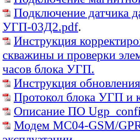
Подключение датчика д
УГП-03Д2.pdf
.
Инструкция корректиро
скважины и проверки эле
часов блока УГП.
Инструкция обновлени
Протокол блока УГП и к
Описание ПО Ugp_conf
Модем MC04-GSM/GPRS
эксплуатации
.